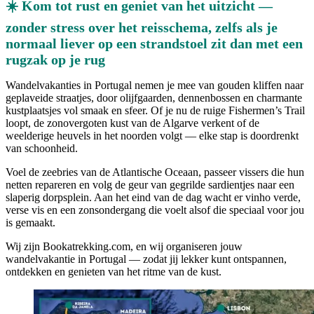
☀️ Kom tot rust en geniet van het uitzicht —
zonder stress over het reisschema, zelfs als je
normaal liever op een strandstoel zit dan met een
rugzak op je rug
Wandelvakanties in Portugal nemen je mee van gouden kliffen naar
geplaveide straatjes, door olijfgaarden, dennenbossen en charmante
kustplaatsjes vol smaak en sfeer. Of je nu de ruige Fishermen’s Trail
loopt, de zonovergoten kust van de Algarve verkent of de
weelderige heuvels in het noorden volgt — elke stap is doordrenkt
van schoonheid.
Voel de zeebries van de Atlantische Oceaan, passeer vissers die hun
netten repareren en volg de geur van gegrilde sardientjes naar een
slaperig dorpsplein. Aan het eind van de dag wacht er vinho verde,
verse vis en een zonsondergang die voelt alsof die speciaal voor jou
is gemaakt.
Wij zijn Bookatrekking.com, en wij organiseren jouw
wandelvakantie in Portugal — zodat jij lekker kunt ontspannen,
ontdekken en genieten van het ritme van de kust.