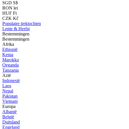
SGD S$
RON lei
HUF Ft
CZK Kč
Populaire trektochten
Lente & Herfst
Bestemmingen
Bestemmingen
Afrika
Ethiopië
Kenia
Marokko
Oeganda
Tanzania
Azië
Indonesië
Laos
Nepal
Pakistan
Vietnam
Europa
Albanië
België
Duitsland
Engeland