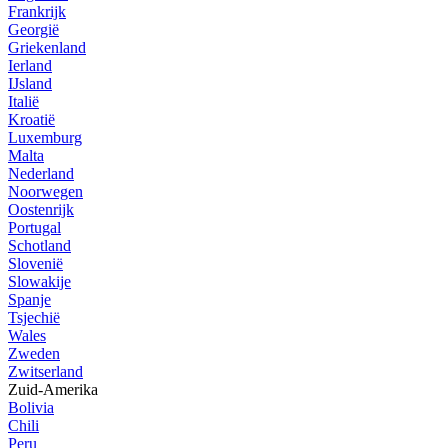
Frankrijk
Georgië
Griekenland
Ierland
IJsland
Italië
Kroatië
Luxemburg
Malta
Nederland
Noorwegen
Oostenrijk
Portugal
Schotland
Slovenië
Slowakije
Spanje
Tsjechië
Wales
Zweden
Zwitserland
Zuid-Amerika
Bolivia
Chili
Peru