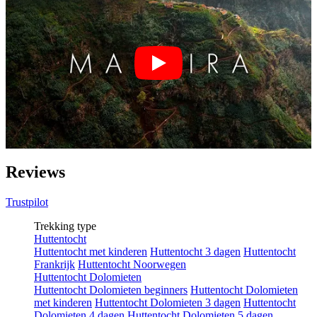
Reviews
Trustpilot
Trekking type
Huttentocht
Huttentocht met kinderen
Huttentocht 3 dagen
Huttentocht
Frankrijk
Huttentocht Noorwegen
Huttentocht Dolomieten
Huttentocht Dolomieten beginners
Huttentocht Dolomieten
met kinderen
Huttentocht Dolomieten 3 dagen
Huttentocht
Dolomieten 4 dagen
Huttentocht Dolomieten 5 dagen