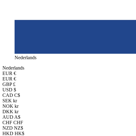
Nederlands
Nederlands
EUR
€
EUR €
GBP £
USD $
CAD C$
SEK kr
NOK kr
DKK kr
AUD A$
CHF CHF
NZD NZ$
HKD HK$