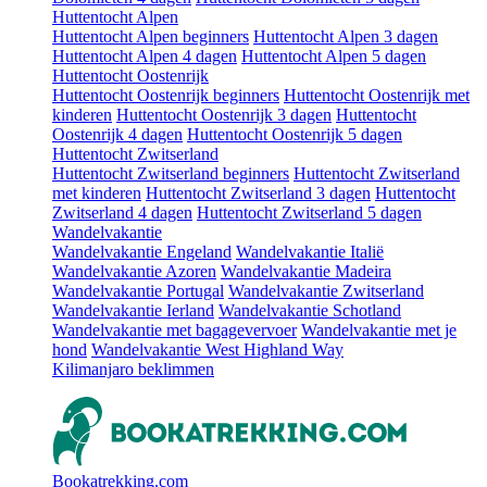
Huttentocht Alpen
Huttentocht Alpen beginners
Huttentocht Alpen 3 dagen
Huttentocht Alpen 4 dagen
Huttentocht Alpen 5 dagen
Huttentocht Oostenrijk
Huttentocht Oostenrijk beginners
Huttentocht Oostenrijk met
kinderen
Huttentocht Oostenrijk 3 dagen
Huttentocht
Oostenrijk 4 dagen
Huttentocht Oostenrijk 5 dagen
Huttentocht Zwitserland
Huttentocht Zwitserland beginners
Huttentocht Zwitserland
met kinderen
Huttentocht Zwitserland 3 dagen
Huttentocht
Zwitserland 4 dagen
Huttentocht Zwitserland 5 dagen
Wandelvakantie
Wandelvakantie Engeland
Wandelvakantie Italië
Wandelvakantie Azoren
Wandelvakantie Madeira
Wandelvakantie Portugal
Wandelvakantie Zwitserland
Wandelvakantie Ierland
Wandelvakantie Schotland
Wandelvakantie met bagagevervoer
Wandelvakantie met je
hond
Wandelvakantie West Highland Way
Kilimanjaro beklimmen
Bookatrekking.com