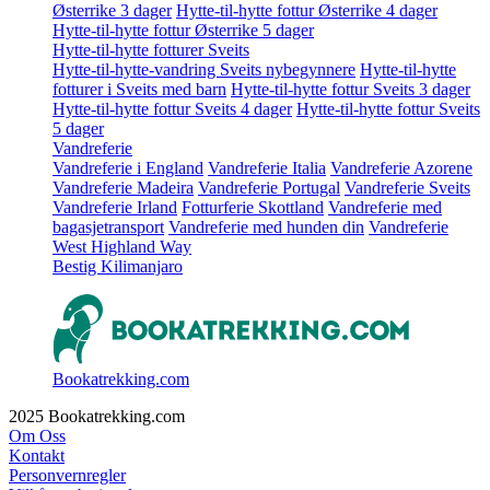
Østerrike 3 dager
Hytte-til-hytte fottur Østerrike 4 dager
Hytte-til-hytte fottur Østerrike 5 dager
Hytte-til-hytte fotturer Sveits
Hytte-til-hytte-vandring Sveits nybegynnere
Hytte-til-hytte
fotturer i Sveits med barn
Hytte-til-hytte fottur Sveits 3 dager
Hytte-til-hytte fottur Sveits 4 dager
Hytte-til-hytte fottur Sveits
5 dager
Vandreferie
Vandreferie i England
Vandreferie Italia
Vandreferie Azorene
Vandreferie Madeira
Vandreferie Portugal
Vandreferie Sveits
Vandreferie Irland
Fotturferie Skottland
Vandreferie med
bagasjetransport
Vandreferie med hunden din
Vandreferie
West Highland Way
Bestig Kilimanjaro
Bookatrekking.com
2025 Bookatrekking.com
Om Oss
Kontakt
Personvernregler