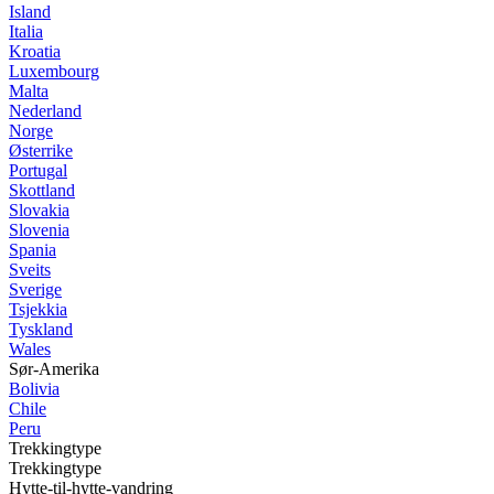
Island
Italia
Kroatia
Luxembourg
Malta
Nederland
Norge
Østerrike
Portugal
Skottland
Slovakia
Slovenia
Spania
Sveits
Sverige
Tsjekkia
Tyskland
Wales
Sør-Amerika
Bolivia
Chile
Peru
Trekkingtype
Trekkingtype
Hytte-til-hytte-vandring