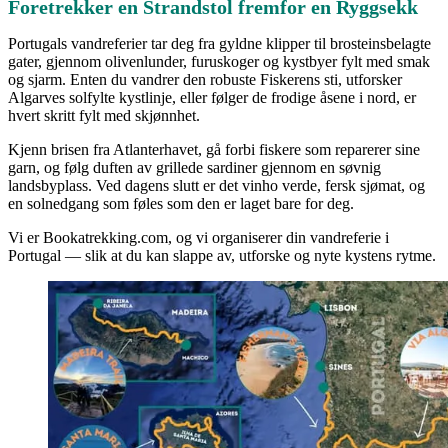
Foretrekker en Strandstol fremfor en Ryggsekk
Portugals vandreferier tar deg fra gyldne klipper til brosteinsbelagte
gater, gjennom olivenlunder, furuskoger og kystbyer fylt med smak
og sjarm. Enten du vandrer den robuste Fiskerens sti, utforsker
Algarves solfylte kystlinje, eller følger de frodige åsene i nord, er
hvert skritt fylt med skjønnhet.
Kjenn brisen fra Atlanterhavet, gå forbi fiskere som reparerer sine
garn, og følg duften av grillede sardiner gjennom en søvnig
landsbyplass. Ved dagens slutt er det vinho verde, fersk sjømat, og
en solnedgang som føles som den er laget bare for deg.
Vi er Bookatrekking.com, og vi organiserer din vandreferie i
Portugal — slik at du kan slappe av, utforske og nyte kystens rytme.