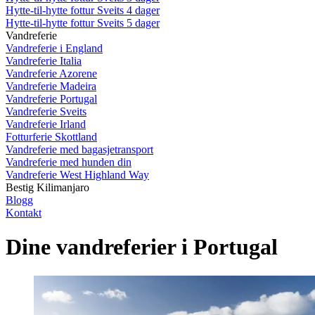
Hytte-til-hytte fottur Sveits 4 dager
Hytte-til-hytte fottur Sveits 5 dager
Vandreferie
Vandreferie i England
Vandreferie Italia
Vandreferie Azorene
Vandreferie Madeira
Vandreferie Portugal
Vandreferie Sveits
Vandreferie Irland
Fotturferie Skottland
Vandreferie med bagasjetransport
Vandreferie med hunden din
Vandreferie West Highland Way
Bestig Kilimanjaro
Blogg
Kontakt
Dine vandreferier i Portugal