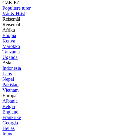
CZK Kč
Populære turer
Vår & Høst
Reisemål
Reisemål
Afrika
Etiopia
Kenya
Marokko
Tanzania
Uganda
Asia
Indonesia
Laos
Nepal
Pakistan
Vietnam
Europa
Albania
Belgia
England
Frankrike
Georgia
Hellas
Irland