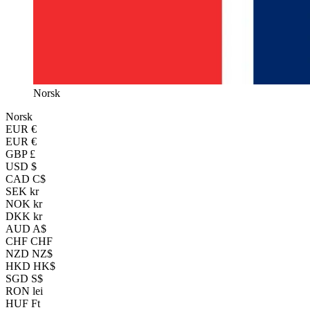
Norsk
Norsk
EUR
€
EUR €
GBP £
USD $
CAD C$
SEK kr
NOK kr
DKK kr
AUD A$
CHF CHF
NZD NZ$
HKD HK$
SGD S$
RON lei
HUF Ft