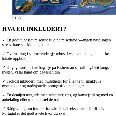
9158
HVA ER INKLUDERT?
✓ En godt tilpasset reiserute til dine reisedatoer—ingen hast, ingen
stress, bare solskinn og natur
✓ Overnatting i sjarmerende gjestehus, kysthoteller, og autentiske
lokale opphold
✓ Daglig transport av bagasje på Fisherman’s Trail—gå lett langs
kysten, vi tar hånd om bagasjen din
✓ Frokost inkludert, med muligheter for å legge til smakfulle
nistepakker og tradisjonelle portugisiske middager
✓ En detaljert turguide med stinotater, tips, og kanskje til og med en
anbefaling eller to om pastel de nata
✓ Rådgivning om fotturer fra våre lokale eksperter—fordi selv i
Portugal er det godt å vite hvor du skal