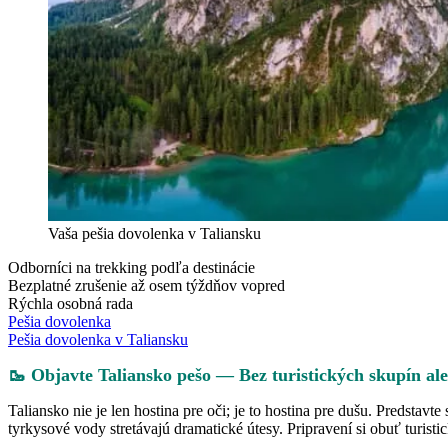
Vaša pešia dovolenka v Taliansku
Odborníci na trekking podľa destinácie
Bezplatné zrušenie až osem týždňov vopred
Rýchla osobná rada
Pešia dovolenka
Pešia dovolenka v Taliansku
🥾 Objavte Taliansko pešo — Bez turistických skupín al
Taliansko nie je len hostina pre oči; je to hostina pre dušu. Predsta
tyrkysové vody stretávajú dramatické útesy. Pripravení si obuť turis