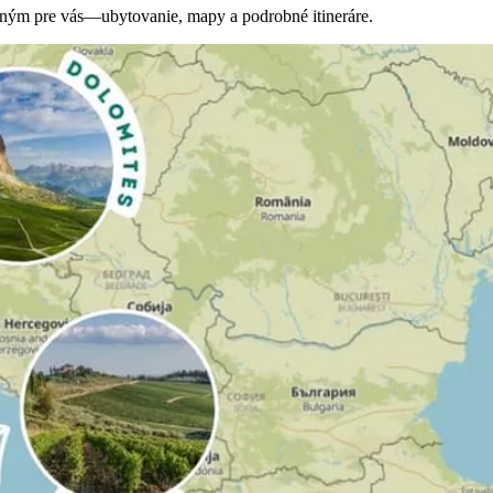
ným pre vás—ubytovanie, mapy a podrobné itineráre.