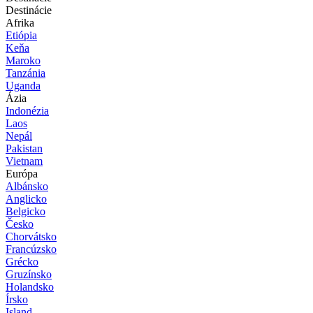
Destinácie
Afrika
Etiópia
Keňa
Maroko
Tanzánia
Uganda
Ázia
Indonézia
Laos
Nepál
Pakistan
Vietnam
Európa
Albánsko
Anglicko
Belgicko
Česko
Chorvátsko
Francúzsko
Grécko
Gruzínsko
Holandsko
Írsko
Island