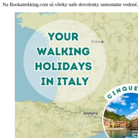
Na Bookatrekking.com sú všetky naše dovolenky samostatne vedené,