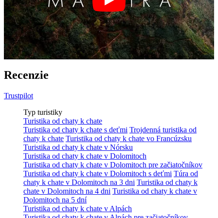
Recenzie
Trustpilot
Typ turistiky
Turistika od chaty k chate
Turistika od chaty k chate s deťmi
Trojdenná turistika od
chaty k chate
Turistika od chaty k chate vo Francúzsku
Turistika od chaty k chate v Nórsku
Turistika od chaty k chate v Dolomitoch
Turistika od chaty k chate v Dolomitoch pre začiatočníkov
Turistika od chaty k chate v Dolomitoch s deťmi
Túra od
chaty k chate v Dolomitoch na 3 dni
Turistika od chaty k
chate v Dolomitoch na 4 dni
Turistika od chaty k chate v
Dolomitoch na 5 dní
Turistika od chaty k chate v Alpách
Turistika od chaty k chate v Alpách pre začiatočníkov