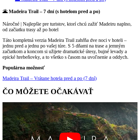
🌋 Madeira Trail – 7 dní (s hotelom pred a po)
Náročné | Najlepšie pre turistov, ktorí chcú zažiť Madeiru naplno,
od začiatku trasy až po hotel
Táto kompletná verzia Madeira Trail zahŕňa dve noci v hoteli –
jednu pred a jednu po vašej túre. S 5 dňami na trase a jemným
začiatkom a koncom si užijete dramatické útesy, bujné levady a
epické hrebeňovky, a to všetko s časom na uvoľnenie a oddych.
Populárna možnosť
Madeira Trail – Vrátane hotela pred a po (7 dní)
ČO MÔŽETE OČAKÁVAŤ