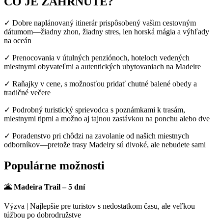
ČO JE ZAHRNUTÉ?
✓ Dobre naplánovaný itinerár prispôsobený vašim cestovným
dátumom—žiadny zhon, žiadny stres, len horská mágia a výhľady
na oceán
✓ Prenocovania v útulných penziónoch, hoteloch vedených
miestnymi obyvateľmi a autentických ubytovaniach na Madeire
✓ Raňajky v cene, s možnosťou pridať chutné balené obedy a
tradičné večere
✓ Podrobný turistický sprievodca s poznámkami k trasám,
miestnymi tipmi a možno aj tajnou zastávkou na ponchu alebo dve
✓ Poradenstvo pri chôdzi na zavolanie od našich miestnych
odborníkov—pretože trasy Madeiry sú divoké, ale nebudete sami
Populárne možnosti
🌋 Madeira Trail – 5 dní
Výzva | Najlepšie pre turistov s nedostatkom času, ale veľkou
túžbou po dobrodružstve