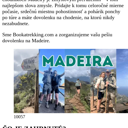
najlepšom slova zmysle. Pridajte k tomu celoročné mierne
počasie, srdečnú miestnu pohostinnosť a pohárik ponchy
po túre a máte dovolenku na chodenie, na ktorú nikdy
nezabudnete.
Sme Bookatrekking.com a zorganizujeme vašu pešiu
dovolenku na Madeire.
10057