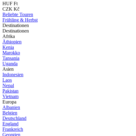
HUF Ft
CZK Kč
Beliebte Touren
Frühling & Herbst
Destinationen
Destinationen
Afrika
Äthiopien
Kenia
Marokko
Tansania
Uganda
Asien
Indonesien
Laos
Nepal
Pakistan
Vietnam
Europa
Albanien
Belgien
Deutschland
England
Frankreich
Georgien