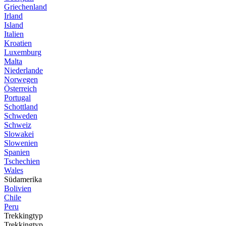
Griechenland
Irland
Island
Italien
Kroatien
Luxemburg
Malta
Niederlande
Norwegen
Österreich
Portugal
Schottland
Schweden
Schweiz
Slowakei
Slowenien
Spanien
Tschechien
Wales
Südamerika
Bolivien
Chile
Peru
Trekkingtyp
Trekkingtyp