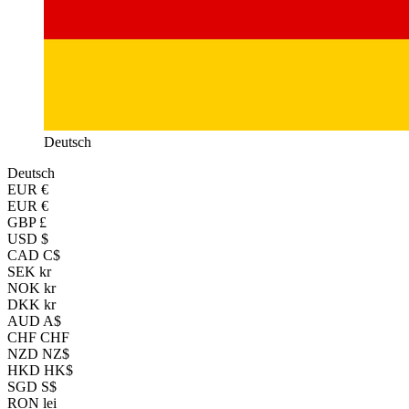
Deutsch
Deutsch
EUR
€
EUR €
GBP £
USD $
CAD C$
SEK kr
NOK kr
DKK kr
AUD A$
CHF CHF
NZD NZ$
HKD HK$
SGD S$
RON lei