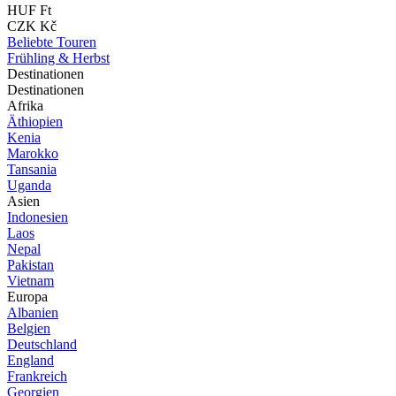
HUF Ft
CZK Kč
Beliebte Touren
Frühling & Herbst
Destinationen
Destinationen
Afrika
Äthiopien
Kenia
Marokko
Tansania
Uganda
Asien
Indonesien
Laos
Nepal
Pakistan
Vietnam
Europa
Albanien
Belgien
Deutschland
England
Frankreich
Georgien