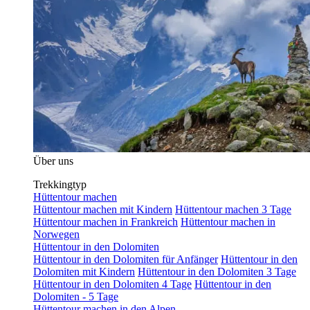
Über uns
Trekkingtyp
Hüttentour machen
Hüttentour machen mit Kindern
Hüttentour machen 3 Tage
Hüttentour machen in Frankreich
Hüttentour machen in
Norwegen
Hüttentour in den Dolomiten
Hüttentour in den Dolomiten für Anfänger
Hüttentour in den
Dolomiten mit Kindern
Hüttentour in den Dolomiten 3 Tage
Hüttentour in den Dolomiten 4 Tage
Hüttentour in den
Dolomiten - 5 Tage
Hüttentour machen in den Alpen