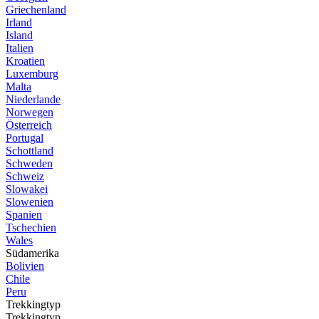
Griechenland
Irland
Island
Italien
Kroatien
Luxemburg
Malta
Niederlande
Norwegen
Österreich
Portugal
Schottland
Schweden
Schweiz
Slowakei
Slowenien
Spanien
Tschechien
Wales
Südamerika
Bolivien
Chile
Peru
Trekkingtyp
Trekkingtyp