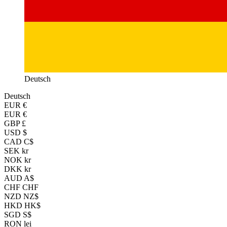
Deutsch
Deutsch
EUR
€
EUR €
GBP £
USD $
CAD C$
SEK kr
NOK kr
DKK kr
AUD A$
CHF CHF
NZD NZ$
HKD HK$
SGD S$
RON lei