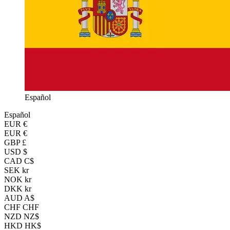
Español
Español
EUR
€
EUR €
GBP £
USD $
CAD C$
SEK kr
NOK kr
DKK kr
AUD A$
CHF CHF
NZD NZ$
HKD HK$