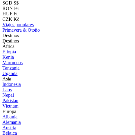
SGD S$
RON lei
HUF Ft
CZK Kč
Viajes populares
Primavera & Otoño
Destinos
Destinos
África
Etiopía
Kenia
Marruecos
Tanzania
Uganda
Asia
Indonesia
Laos
Nepal
Pakistan
Vietnam
Europa
Albania
Alemania
Austria
Bélgica