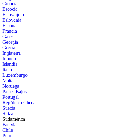
Croacia
Escocia
Eslovaquia
Eslovenia
España
Francia
Gales
Georgia
Grecia
Inglaterra
Irlanda
Islandia
Italia
Luxemburgo
Malta
Noruega
Países Bajos
Portugal
República Checa
Suecia
Suiza
Sudamérica
Bolivia
Chile
Perú