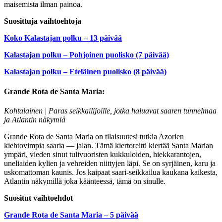
maisemista ilman painoa.
Suosittuja vaihtoehtoja
Koko Kalastajan polku – 13 päivää
Kalastajan polku – Pohjoinen puolisko (7 päivää)
Kalastajan polku – Eteläinen puolisko (8 päivää)
Grande Rota de Santa Maria:
Kohtalainen | Paras seikkailijoille, jotka haluavat saaren tunnelmaa
ja Atlantin näkymiä
Grande Rota de Santa Maria on tilaisuutesi tutkia Azorien
kiehtovimpia saaria — jalan. Tämä kiertoreitti kiertää Santa Marian
ympäri, vieden sinut tulivuoristen kukkuloiden, hiekkarantojen,
uneliaiden kylien ja vehreiden niittyjen läpi. Se on syrjäinen, karu ja
uskomattoman kaunis. Jos kaipaat saari-seikkailua kaukana kaikesta,
Atlantin näkymillä joka käänteessä, tämä on sinulle.
Suositut vaihtoehdot
Grande Rota de Santa Maria – 5 päivää