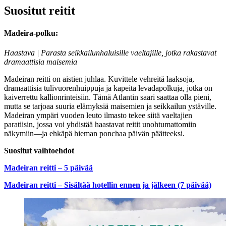
Suositut reitit
Madeira-polku:
Haastava | Parasta seikkailunhaluisille vaeltajille, jotka rakastavat
dramaattisia maisemia
Madeiran reitti on aistien juhlaa. Kuvittele vehreitä laaksoja,
dramaattisia tulivuorenhuippuja ja kapeita levadapolkuja, jotka on
kaiverrettu kallionrinteisiin. Tämä Atlantin saari saattaa olla pieni,
mutta se tarjoaa suuria elämyksiä maisemien ja seikkailun ystäville.
Madeiran ympäri vuoden leuto ilmasto tekee siitä vaeltajien
paratiisin, jossa voi yhdistää haastavat reitit unohtumattomiin
näkymiin—ja ehkäpä hieman ponchaa päivän päätteeksi.
Suositut vaihtoehdot
Madeiran reitti – 5 päivää
Madeiran reitti – Sisältää hotellin ennen ja jälkeen (7 päivää)