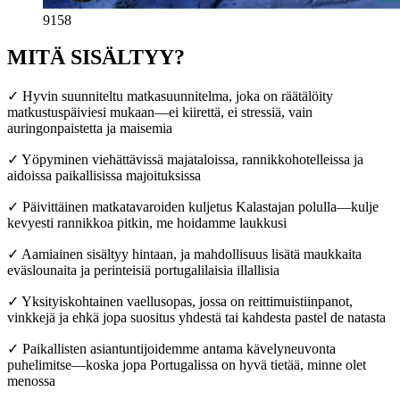
9158
MITÄ SISÄLTYY?
✓ Hyvin suunniteltu matkasuunnitelma, joka on räätälöity
matkustuspäiviesi mukaan—ei kiirettä, ei stressiä, vain
auringonpaistetta ja maisemia
✓ Yöpyminen viehättävissä majataloissa, rannikkohotelleissa ja
aidoissa paikallisissa majoituksissa
✓ Päivittäinen matkatavaroiden kuljetus Kalastajan polulla—kulje
kevyesti rannikkoa pitkin, me hoidamme laukkusi
✓ Aamiainen sisältyy hintaan, ja mahdollisuus lisätä maukkaita
eväslounaita ja perinteisiä portugalilaisia illallisia
✓ Yksityiskohtainen vaellusopas, jossa on reittimuistiinpanot,
vinkkejä ja ehkä jopa suositus yhdestä tai kahdesta pastel de natasta
✓ Paikallisten asiantuntijoidemme antama kävelyneuvonta
puhelimitse—koska jopa Portugalissa on hyvä tietää, minne olet
menossa