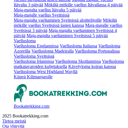
Itävalta 3 päivää
Mökiltä mökille vaellus Itävallassa 4 päivää
Maja-majalta vaellus Itävalta 5 päivää
Maja-majalle vaellus Sveitsissä
Maja-majalta vaeltaminen Sveitsissä aloittelijoille
Mökiltä
mökille vaellus Sveitsissä lasten kanssa
Maja-majalle vaellus
Sveitsissä 3 päivää
Maja-majalta vaeltaminen Sveitsissä 4
päivää
Maja-majalta vaeltaminen Sveitsissä 5 päivää
Vaellusloma
Vaellusloma Englannissa
Vaellusloma Italiassa
Vaellusloma
Azoreilla
Vaellusloma Madeiralla
Vaellusloma Portugalissa
Vaellusloma Sveitsissä
Vaellusloma Irlannissa
Vaellusloma Skotlannissa
Vaellusloma
matkatavaroiden kuljetuksella
Kävelyloma koiran kanssa
Vaellusloma West Highland Wayllä
Kiipeä Kilimanjarolle
Bookatrekking.com
2025 Bookatrekking.com
Tietoa meistä
Ota yhteyttä