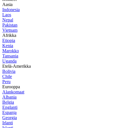
Aasia
Indonesia
Laos
Nepal
Pakistan
Vietnam
Afrikka
Etiopia
Kenia
Marokko
Tansania
Uganda
Etelä-Amerikka
Bolivia
Chile
Peru
Eurooppa
Alankomaat
Albania
Belgia
Englanti
Espanja
Georgia
Irlanti
Islanti