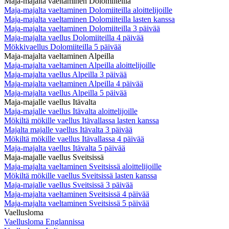
Maja-majalta vaeltaminen Dolomiiteilla
Maja-majalta vaeltaminen Dolomiiteilla aloittelijoille
Maja-majalta vaeltaminen Dolomiiteilla lasten kanssa
Maja-majalta vaeltaminen Dolomiiteilla 3 päivää
Maja-majalta vaellus Dolomiiteilla 4 päivää
Mökkivaellus Dolomiiteilla 5 päivää
Maja-majalta vaeltaminen Alpeilla
Maja-majalta vaeltaminen Alpeilla aloittelijoille
Maja-majalta vaellus Alpeilla 3 päivää
Maja-majalta vaeltaminen Alpeilla 4 päivää
Maja-majalta vaellus Alpeilla 5 päivää
Maja-majalle vaellus Itävalta
Maja-majalle vaellus Itävalta aloittelijoille
Mökiltä mökille vaellus Itävallassa lasten kanssa
Majalta majalle vaellus Itävalta 3 päivää
Mökiltä mökille vaellus Itävallassa 4 päivää
Maja-majalta vaellus Itävalta 5 päivää
Maja-majalle vaellus Sveitsissä
Maja-majalta vaeltaminen Sveitsissä aloittelijoille
Mökiltä mökille vaellus Sveitsissä lasten kanssa
Maja-majalle vaellus Sveitsissä 3 päivää
Maja-majalta vaeltaminen Sveitsissä 4 päivää
Maja-majalta vaeltaminen Sveitsissä 5 päivää
Vaellusloma
Vaellusloma Englannissa