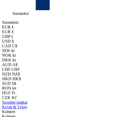
Suomeksi
Suomeksi
EUR
€
EUR €
GBP £
USD $
CAD C$
SEK kr
NOK kr
DKK kr
AUD A$
CHF CHF
NZD NZ$
HKD HK$
SGD S$
RON lei
HUF Ft
CZK Kč
Suositut matkat
Kevät & Syksy
Kohteet
Kohteet