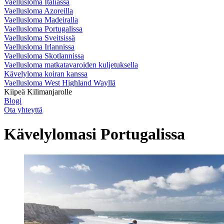
Vaellusloma Italiassa
Vaellusloma Azoreilla
Vaellusloma Madeiralla
Vaellusloma Portugalissa
Vaellusloma Sveitsissä
Vaellusloma Irlannissa
Vaellusloma Skotlannissa
Vaellusloma matkatavaroiden kuljetuksella
Kävelyloma koiran kanssa
Vaellusloma West Highland Wayllä
Kiipeä Kilimanjarolle
Blogi
Ota yhteyttä
Kävelylomasi Portugalissa