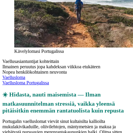
Kävelylomasi Portugalissa
Vaellusasiantuntijat kohteittain
Ilmainen peruutus jopa kahdeksan viikkoa etukäteen
Nopea henkilökohtainen neuvonta
Vaellusloma
Vaellusloma Portugalissa
☀️ Hidasta, nauti maisemista — Ilman
matkasuunnitelman stressiä, vaikka yleensä
pitäisitkin enemmän rantatuolista kuin repusta
Portugalin vaelluslomat vievät sinut kultaisilta kallioilta
mukulakivikaduille, oliivilehtojen, mäntymetsien ja makua ja
viehätystä pursuavien merenrantakaupunkien halki. Olitpa sitten