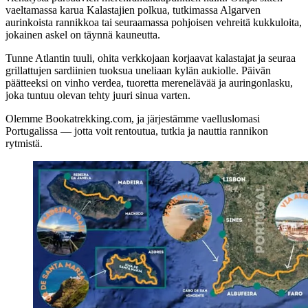
vaeltamassa karua Kalastajien polkua, tutkimassa Algarven
aurinkoista rannikkoa tai seuraamassa pohjoisen vehreitä kukkuloita,
jokainen askel on täynnä kauneutta.
Tunne Atlantin tuuli, ohita verkkojaan korjaavat kalastajat ja seuraa
grillattujen sardiinien tuoksua uneliaan kylän aukiolle. Päivän
päätteeksi on vinho verdea, tuoretta merenelävää ja auringonlasku,
joka tuntuu olevan tehty juuri sinua varten.
Olemme Bookatrekking.com, ja järjestämme vaelluslomasi
Portugalissa — jotta voit rentoutua, tutkia ja nauttia rannikon
rytmistä.