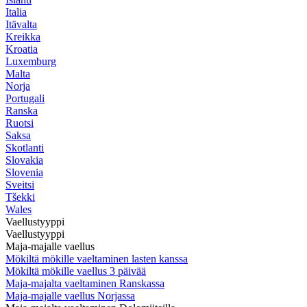
Italia
Itävalta
Kreikka
Kroatia
Luxemburg
Malta
Norja
Portugali
Ranska
Ruotsi
Saksa
Skotlanti
Slovakia
Slovenia
Sveitsi
Tšekki
Wales
Vaellustyyppi
Vaellustyyppi
Maja-majalle vaellus
Mökiltä mökille vaeltaminen lasten kanssa
Mökiltä mökille vaellus 3 päivää
Maja-majalta vaeltaminen Ranskassa
Maja-majalle vaellus Norjassa