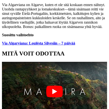
Via Algarviana on Algarve, kuten et ole sitä koskaan ennen nähnyt.
Unohda rantapyyhkeet ja lomakeskukset—tämä sisämaan reitti vie
sinut syvälle Etelä-Portugaliin, korkkimetsien, kalkittujen kylien ja
auringonpaisteisten kukkuloiden keskelle. Se on rauhallinen, aito ja
täydellinen vaeltajille, jotka haluavat löytää Algarven rannikon
ulkopuolelta. Bonus: paikallinen ruoka on sisämaassa yhtä hyvää.
Suosittu vaihtoehto
Via Algarviana: Loulésta Silvesiin – 7 päivää
MITÄ VOIT ODOTTAA