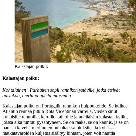
Kalastajan polku:
Kalastajan polku:
Kohtalainen | Parhaiten sopii rannikon ystäville, jotka etsivät
aurinkoa, merta ja upeita maisemia
Kalastajan polku on Portugalin rannikon huippukohde. Se kulkee
Atlantin reunaa pitkin Rota Vicentinan varrella, vieden sinut
kultaisille rannoille, karuille kallioille ja uneliaisiin kalastajakyliin,
joissa aika tuntuu pysähtyneen. Se on raaka, se on kaunis, ja se on
parasta kävellä merituulen puhaltaessa hiuksiin. Ja kyllä—
matkatavaroiden kuljetus sisältyy hintaan, joten voit nauttia