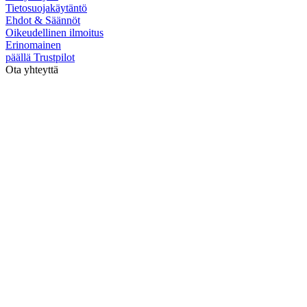
Tietosuojakäytäntö
Ehdot & Säännöt
Oikeudellinen ilmoitus
Erinomainen
päällä
Trustpilot
Ota yhteyttä