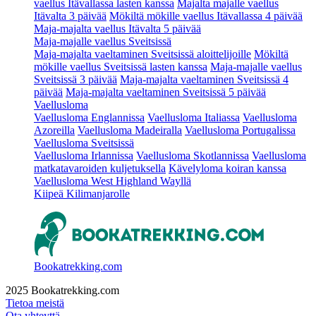
vaellus Itävallassa lasten kanssa
Majalta majalle vaellus
Itävalta 3 päivää
Mökiltä mökille vaellus Itävallassa 4 päivää
Maja-majalta vaellus Itävalta 5 päivää
Maja-majalle vaellus Sveitsissä
Maja-majalta vaeltaminen Sveitsissä aloittelijoille
Mökiltä
mökille vaellus Sveitsissä lasten kanssa
Maja-majalle vaellus
Sveitsissä 3 päivää
Maja-majalta vaeltaminen Sveitsissä 4
päivää
Maja-majalta vaeltaminen Sveitsissä 5 päivää
Vaellusloma
Vaellusloma Englannissa
Vaellusloma Italiassa
Vaellusloma
Azoreilla
Vaellusloma Madeiralla
Vaellusloma Portugalissa
Vaellusloma Sveitsissä
Vaellusloma Irlannissa
Vaellusloma Skotlannissa
Vaellusloma
matkatavaroiden kuljetuksella
Kävelyloma koiran kanssa
Vaellusloma West Highland Wayllä
Kiipeä Kilimanjarolle
Bookatrekking.com
2025 Bookatrekking.com
Tietoa meistä
Ota yhteyttä