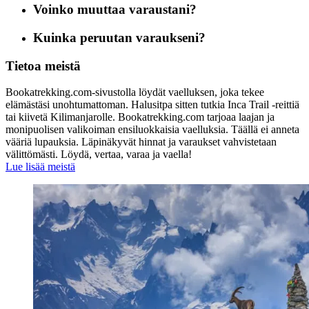
Voinko muuttaa varaustani?
Kuinka peruutan varaukseni?
Tietoa meistä
Bookatrekking.com-sivustolla löydät vaelluksen, joka tekee
elämästäsi unohtumattoman. Halusitpa sitten tutkia Inca Trail -reittiä
tai kiivetä Kilimanjarolle. Bookatrekking.com tarjoaa laajan ja
monipuolisen valikoiman ensiluokkaisia vaelluksia. Täällä ei anneta
vääriä lupauksia. Läpinäkyvät hinnat ja varaukset vahvistetaan
välittömästi. Löydä, vertaa, varaa ja vaella!
Lue lisää meistä