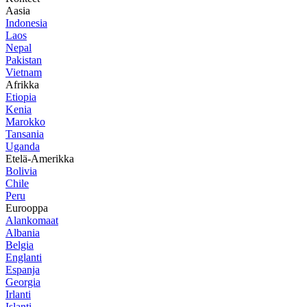
Aasia
Indonesia
Laos
Nepal
Pakistan
Vietnam
Afrikka
Etiopia
Kenia
Marokko
Tansania
Uganda
Etelä-Amerikka
Bolivia
Chile
Peru
Eurooppa
Alankomaat
Albania
Belgia
Englanti
Espanja
Georgia
Irlanti
Islanti