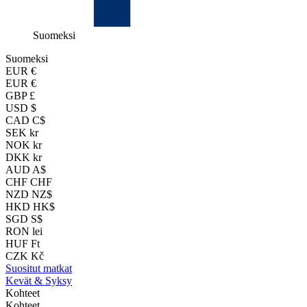
Suomeksi
Suomeksi
EUR
€
EUR €
GBP £
USD $
CAD C$
SEK kr
NOK kr
DKK kr
AUD A$
CHF CHF
NZD NZ$
HKD HK$
SGD S$
RON lei
HUF Ft
CZK Kč
Suositut matkat
Kevät & Syksy
Kohteet
Kohteet