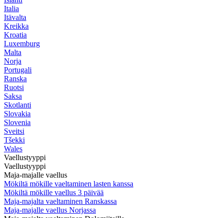
Italia
Itävalta
Kreikka
Kroatia
Luxemburg
Malta
Norja
Portugali
Ranska
Ruotsi
Saksa
Skotlanti
Slovakia
Slovenia
Sveitsi
Tšekki
Wales
Vaellustyyppi
Vaellustyyppi
Maja-majalle vaellus
Mökiltä mökille vaeltaminen lasten kanssa
Mökiltä mökille vaellus 3 päivää
Maja-majalta vaeltaminen Ranskassa
Maja-majalle vaellus Norjassa