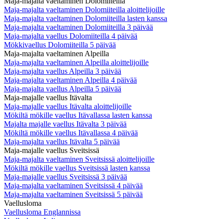
Maja-majalta vaeltaminen Dolomiiteilla
Maja-majalta vaeltaminen Dolomiiteilla aloittelijoille
Maja-majalta vaeltaminen Dolomiiteilla lasten kanssa
Maja-majalta vaeltaminen Dolomiiteilla 3 päivää
Maja-majalta vaellus Dolomiiteilla 4 päivää
Mökkivaellus Dolomiiteilla 5 päivää
Maja-majalta vaeltaminen Alpeilla
Maja-majalta vaeltaminen Alpeilla aloittelijoille
Maja-majalta vaellus Alpeilla 3 päivää
Maja-majalta vaeltaminen Alpeilla 4 päivää
Maja-majalta vaellus Alpeilla 5 päivää
Maja-majalle vaellus Itävalta
Maja-majalle vaellus Itävalta aloittelijoille
Mökiltä mökille vaellus Itävallassa lasten kanssa
Majalta majalle vaellus Itävalta 3 päivää
Mökiltä mökille vaellus Itävallassa 4 päivää
Maja-majalta vaellus Itävalta 5 päivää
Maja-majalle vaellus Sveitsissä
Maja-majalta vaeltaminen Sveitsissä aloittelijoille
Mökiltä mökille vaellus Sveitsissä lasten kanssa
Maja-majalle vaellus Sveitsissä 3 päivää
Maja-majalta vaeltaminen Sveitsissä 4 päivää
Maja-majalta vaeltaminen Sveitsissä 5 päivää
Vaellusloma
Vaellusloma Englannissa