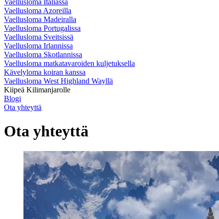
Vaellusloma Italiassa
Vaellusloma Azoreilla
Vaellusloma Madeiralla
Vaellusloma Portugalissa
Vaellusloma Sveitsissä
Vaellusloma Irlannissa
Vaellusloma Skotlannissa
Vaellusloma matkatavaroiden kuljetuksella
Kävelyloma koiran kanssa
Vaellusloma West Highland Wayllä
Kiipeä Kilimanjarolle
Blogi
Ota yhteyttä
Ota yhteyttä