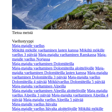
Tietoa meistä
Vaellustyyppi
Maja-majalle vaellus
Mökiltä mökille vaeltaminen lasten kanssa
Mökiltä mökille
vaellus 3 päivää
Maja-majalta vaeltaminen Ranskassa
Maja-
majalle vaellus Norjassa
Maja-majalta vaeltaminen Dolomiiteilla
Maja-majalta vaeltaminen Dolomiiteilla aloittelijoille
Maja-
majalta vaeltaminen Dolomiiteilla lasten kanssa
Maja-majalta
vaeltaminen Dolomiiteilla 3 päivää
Maja-majalta vaellus
Dolomiiteilla 4 päivää
Mökkivaellus Dolomiiteilla 5 päivää
Maja-majalta vaeltaminen Alpeilla
Maja-majalta vaeltaminen Alpeilla aloittelijoille
Maja-majalta
vaellus Alpeilla 3 päivää
Maja-majalta vaeltaminen Alpeilla 4
päivää
Maja-majalta vaellus Alpeilla 5 päivää
Maja-majalle vaellus Itävalta
Maja-majalle vaellus Itävalta aloittelijoille
Mökiltä mökille