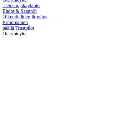
Tietosuojakäytäntö
Ehdot & Säännöt
Oikeudellinen ilmoitus
Erinomainen
päällä
Trustpilot
Ota yhteyttä