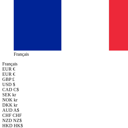
Français
Français
EUR
€
EUR €
GBP £
USD $
CAD C$
SEK kr
NOK kr
DKK kr
AUD A$
CHF CHF
NZD NZ$
HKD HK$