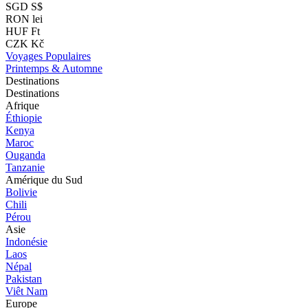
SGD S$
RON lei
HUF Ft
CZK Kč
Voyages Populaires
Printemps & Automne
Destinations
Destinations
Afrique
Éthiopie
Kenya
Maroc
Ouganda
Tanzanie
Amérique du Sud
Bolivie
Chili
Pérou
Asie
Indonésie
Laos
Népal
Pakistan
Viêt Nam
Europe