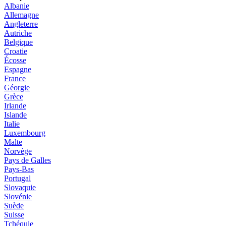
Albanie
Allemagne
Angleterre
Autriche
Belgique
Croatie
Écosse
Espagne
France
Géorgie
Grèce
Irlande
Islande
Italie
Luxembourg
Malte
Norvège
Pays de Galles
Pays-Bas
Portugal
Slovaquie
Slovénie
Suède
Suisse
Tchéquie