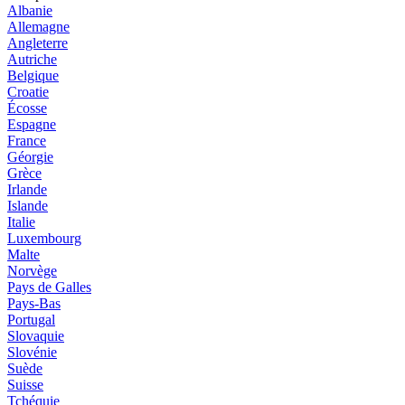
Albanie
Allemagne
Angleterre
Autriche
Belgique
Croatie
Écosse
Espagne
France
Géorgie
Grèce
Irlande
Islande
Italie
Luxembourg
Malte
Norvège
Pays de Galles
Pays-Bas
Portugal
Slovaquie
Slovénie
Suède
Suisse
Tchéquie