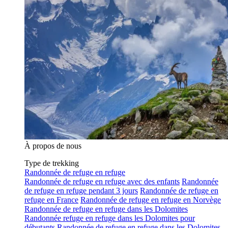
À propos de nous
Type de trekking
Randonnée de refuge en refuge
Randonnée de refuge en refuge avec des enfants
Randonnée
de refuge en refuge pendant 3 jours
Randonnée de refuge en
refuge en France
Randonnée de refuge en refuge en Norvège
Randonnée de refuge en refuge dans les Dolomites
Randonnée refuge en refuge dans les Dolomites pour
débutants
Randonnée de refuge en refuge dans les Dolomites