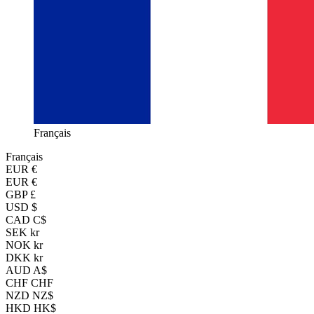
Français
Français
EUR
€
EUR €
GBP £
USD $
CAD C$
SEK kr
NOK kr
DKK kr
AUD A$
CHF CHF
NZD NZ$
HKD HK$