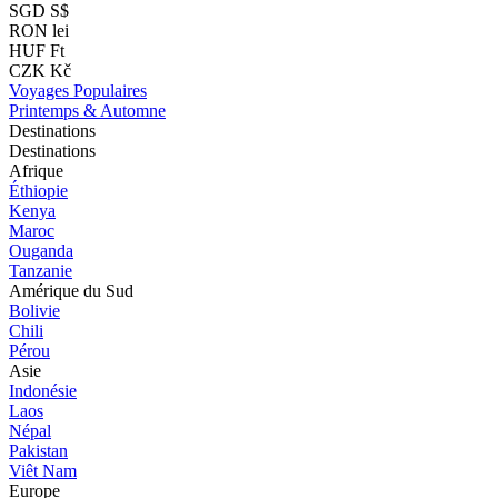
SGD S$
RON lei
HUF Ft
CZK Kč
Voyages Populaires
Printemps & Automne
Destinations
Destinations
Afrique
Éthiopie
Kenya
Maroc
Ouganda
Tanzanie
Amérique du Sud
Bolivie
Chili
Pérou
Asie
Indonésie
Laos
Népal
Pakistan
Viêt Nam
Europe