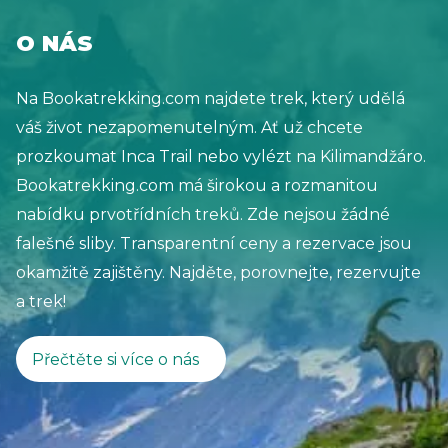
O NÁS
Na Bookatrekking.com najdete trek, který udělá
váš život nezapomenutelným. Ať už chcete
prozkoumat Inca Trail nebo vylézt na Kilimandžáro.
Bookatrekking.com má širokou a rozmanitou
nabídku prvotřídních treků. Zde nejsou žádné
falešné sliby. Transparentní ceny a rezervace jsou
okamžitě zajištěny. Najděte, porovnejte, rezervujte
a trek!
Přečtěte si více o nás