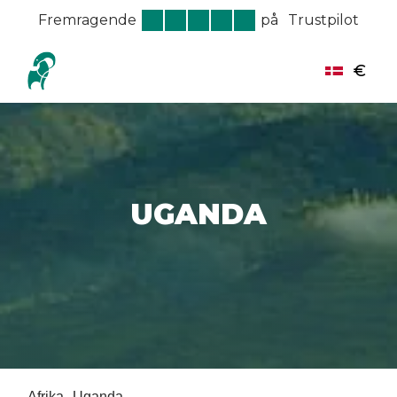
Fremragende
på
Trustpilot
€
UGANDA
Afrika
Uganda