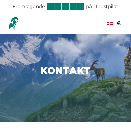
Fremragende
på
Trustpilot
€
KONTAKT