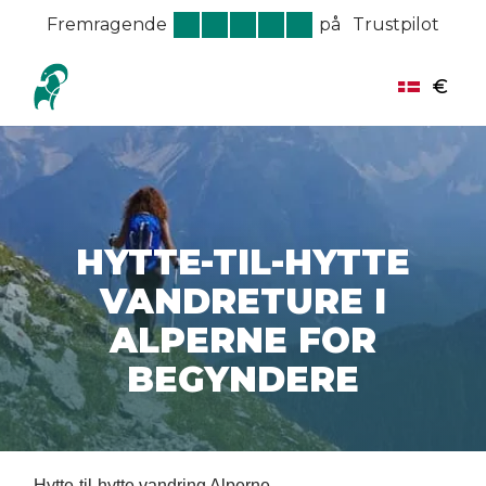
Fremragende
på
Trustpilot
€
HYTTE-TIL-HYTTE
VANDRETURE I
ALPERNE FOR
BEGYNDERE
Hytte-til-hytte vandring Alperne