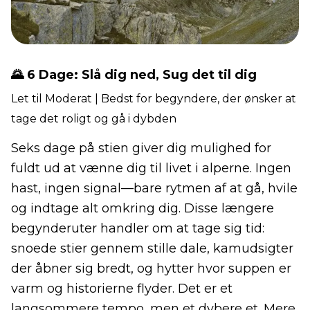
🌄 6 Dage: Slå dig ned, Sug det til dig
Let til Moderat | Bedst for begyndere, der ønsker at
tage det roligt og gå i dybden
Seks dage på stien giver dig mulighed for
fuldt ud at vænne dig til livet i alperne. Ingen
hast, ingen signal—bare rytmen af at gå, hvile
og indtage alt omkring dig. Disse længere
begynderuter handler om at tage sig tid:
snoede stier gennem stille dale, kamudsigter
der åbner sig bredt, og hytter hvor suppen er
varm og historierne flyder. Det er et
langsommere tempo, men et dybere et. Mere