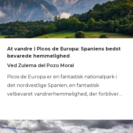
At vandre i Picos de Europa: Spaniens bedst
bevarede hemmelighed
Ved Zulema del Pozo Moral
Picos de Europa er en fantastisk nationalpark i
det nordvestlige Spanien, en fantastisk
velbevaret vandrerhemmelighed, der forbliver
ukendt for mange. Her vil du opdage barske
landskaber, smukke søer, lokale kulinariske
overraskelser og uberørt natur. Du kan endda få
øje på en grib eller en ulv! Kysten og byer som