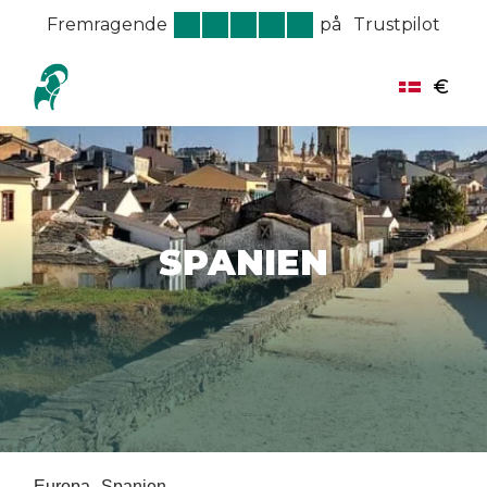
Fremragende
på
Trustpilot
€
SPANIEN
Europa
Spanien