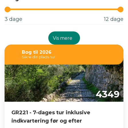
3
dage
12
dage
Vis mere
Bog til 2026
Sikre din plads nu!
4349
GR221 - 7-dages tur inklusive
indkvartering før og efter