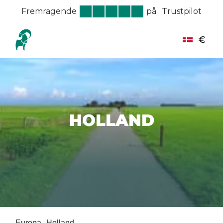
Fremragende
på
Trustpilot
€
HOLLAND
Europa
Holland