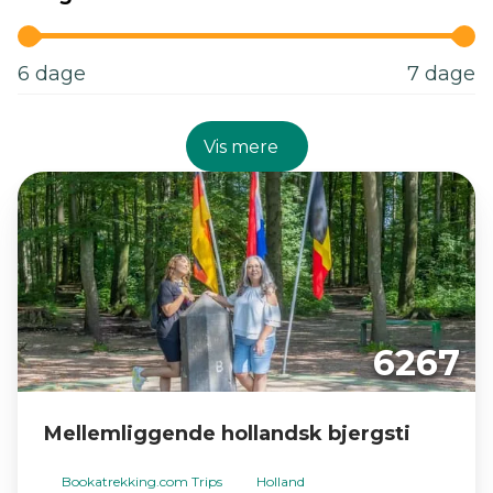
6
dage
7
dage
Vis mere
6267
Mellemliggende hollandsk bjergsti
Bookatrekking.com Trips
Holland