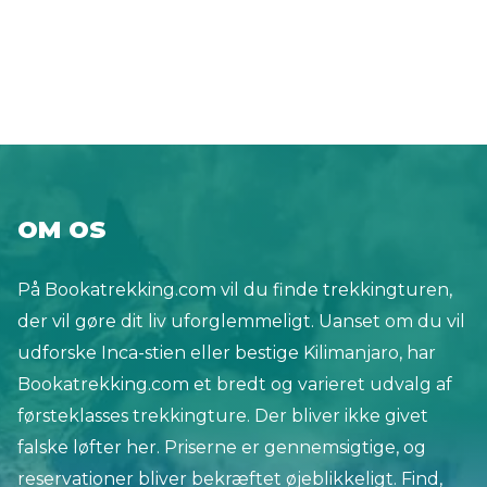
mindre end 23 LAWs, vandreruter på over 150
kilometer. Ideel til en længere vandreferie, en
dagstur eller en lang weekend. Læs vores
blogindlæg og gør dig klar med
vandrestøvlerne.De Veluwe, klitterne,
Vadehavsøerne, Afsluitdijk, de frisiske søer eller
Limburgs bakker. Gå langs grønne enge, gennem
OM OS
tætte skove og forbi de ældste byer og
landsbyer. Holland er måske lille, men der er
På Bookatrekking.com vil du finde trekkingturen,
meget at opdage, især når man går til fods. Læs
der vil gøre dit liv uforglemmeligt. Uanset om du vil
videre og udforsk de smukkeste vandreruter i
udforske Inca-stien eller bestige Kilimanjaro, har
Holland.
Bookatrekking.com et bredt og varieret udvalg af
førsteklasses trekkingture. Der bliver ikke givet
falske løfter her. Priserne er gennemsigtige, og
reservationer bliver bekræftet øjeblikkeligt. Find,