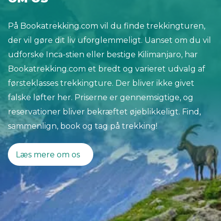
Balkan har meget mere at byde på. Denne
På Bookatrekking.com vil du finde trekkingturen,
fascinerende region har gennemgået enorm
der vil gøre dit liv uforglemmeligt. Uanset om du vil
udvikling i de seneste år. Balkan er en massiv
udforske Inca-stien eller bestige Kilimanjaro, har
halvø og er hjemsted for Dinariske Alper. En 650
Bookatrekking.com et bredt og varieret udvalg af
km lang bjergkæde der starter i Slovenien,
førsteklasses trekkingture. Der bliver ikke givet
fortsætter sydpå gennem Kroatien, Bosnien-
falske løfter her. Priserne er gennemsigtige, og
Hercegovina og Serbien, helt til Albanien.
reservationer bliver bekræftet øjeblikkeligt. Find,
Balkanregionen omfatter også lande som
sammenlign, book og tag på trekking!
Montenegro, Kosovo, Nordmakedonien og
Bulgarien.
Læs mere om os