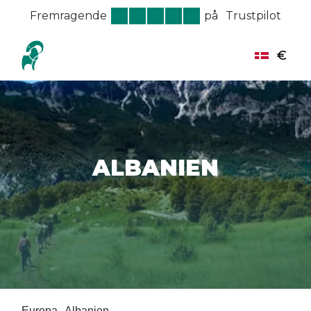
Fremragende
på
Trustpilot
€
ALBANIEN
Europa
Albanien