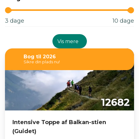
3
dage
10
dage
Vis mere
Bog til 2026
Sikre din plads nu!
12682
Intensive Toppe af Balkan-stien
(Guidet)