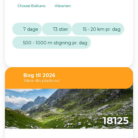
Choose Balkans
Albanien
7 dage
T3 stier
15 - 20 km pr. dag
500 - 1000 m stigning pr. dag
Bog til 2026
Sikre din plads nu!
18125