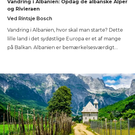
Vandring i Albanien: Opdag de albanske Alper
og Rivieraen
Ved Rintsje Bosch
Vandring i Albanien, hvor skal man starte? Dette
lille land i det sydøstlige Europa er et af mange
på Balkan. Albanien er bemærkelsesværdigt
mangfoldigt med landskaber, der spænder fra de
snedækkede bjerge i de albanske Alper til de
varme og solrige kyster ved det albanske
Adriaterhav og Det Ioniske Hav. Find din vej til
Albanien og opdag gyldne strande, blå søer, en
unik kultur og vigtigst af alt; venlige mennesker!
Hos Bookatrekking.com kender vi de smukkeste
steder at besøge og bjergtoppe at bestige, i
denne blog vil vi fortælle dig mere om det. Her
går vi! Eller på albansk: "Ja ku po shkojmë!"