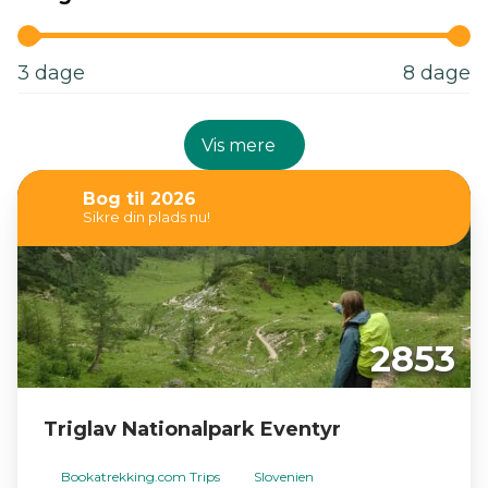
3
dage
8
dage
Vis mere
Bog til 2026
Sikre din plads nu!
2853
Triglav Nationalpark Eventyr
Bookatrekking.com Trips
Slovenien