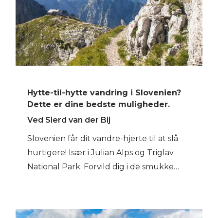
Hytte-til-hytte vandring i Slovenien?
Dette er dine bedste muligheder.
Ved Sierd van der Bij
Slovenien får dit vandre-hjerte til at slå
hurtigere! Især i Julian Alps og Triglav
National Park. Forvild dig i de smukke
skove og opdag smaragdblå gletsjer-søer.
Nyd naturen og opdag nogle af de mest
betagende landskaber, som dette