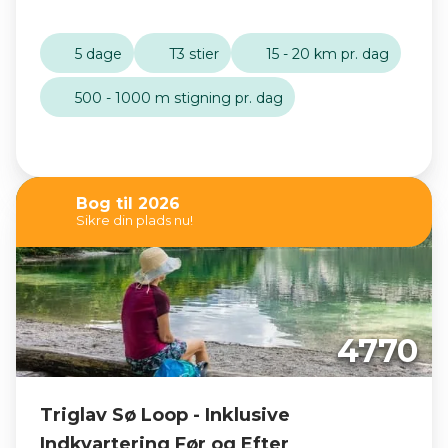
5 dage
T3 stier
15 - 20 km pr. dag
500 - 1000 m stigning pr. dag
Bog til 2026
Sikre din plads nu!
4770
Triglav Sø Loop - Inklusive
Indkvartering Før og Efter