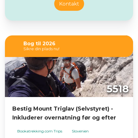
Kontakt
Bog til 2026
Sikre din plads nu!
5518
Bestig Mount Triglav (Selvstyret) -
Inkluderer overnatning før og efter
Bookatrekking.com Trips
Slovenien