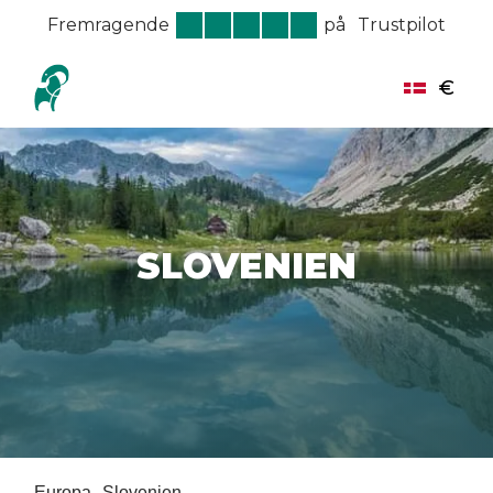
Fremragende
på
Trustpilot
€
SLOVENIEN
Europa
Slovenien