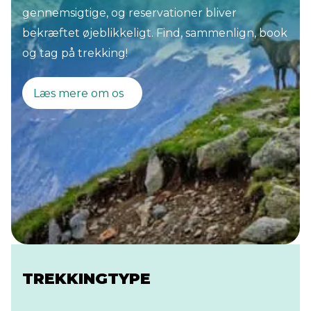
endda på dens flag. Den bogstavelige
gennemsigtige, og reservationer bliver
oversættelse af Triglav er Tre Hoveder,
bekræftet øjeblikkeligt. Find, sammenlign, book
hvilket forklarer det hele! Klatreturen til
og tag på trekking!
Mount Triglav er velkendt for os, da vores
kollega boede i Ljubljana (Sloveniens
Læs mere om os
hovedstad) i et stykke tid og ved, hvordan
det føles at nå toppen. 'Dette bjerg har
alt, hvad du leder efter, og tilbyder
endda det, du ikke leder efter. Efter at
have læst denne blog vil du vide, om
denne slovenske perle er din match.
TREKKINGTYPE