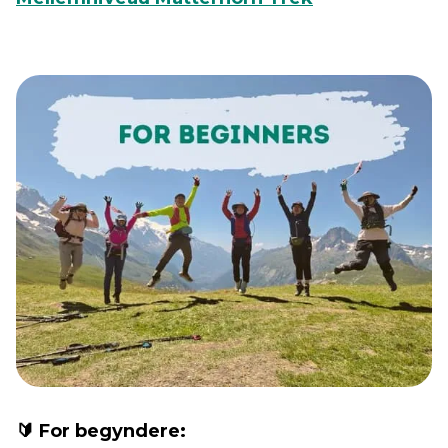
🔰 For begyndere: