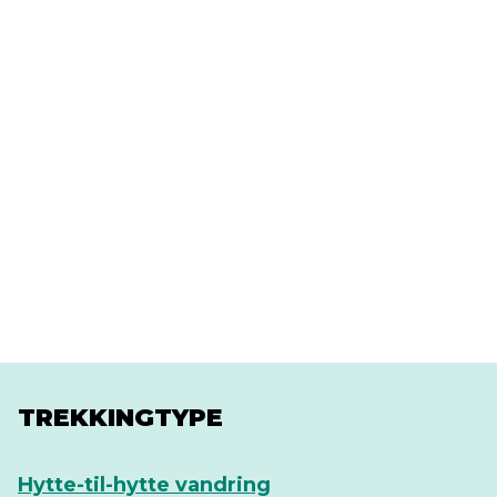
TREKKINGTYPE
Hytte-til-hytte vandring