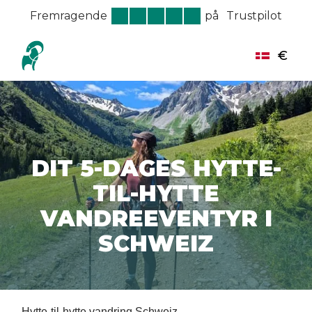
Fremragende
på
Trustpilot
€
DIT 5-DAGES HYTTE-
TIL-HYTTE
VANDREEVENTYR I
SCHWEIZ
Hytte-til-hytte vandring Schweiz