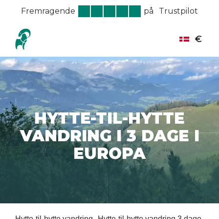
Fremragende
på
Trustpilot
€
HYTTE-TIL-HYTTE
VANDRING I 3 DAGE I
EUROPA
Hytte-til-hytte vandring
Hytte-til-hytte vandring 3 dage