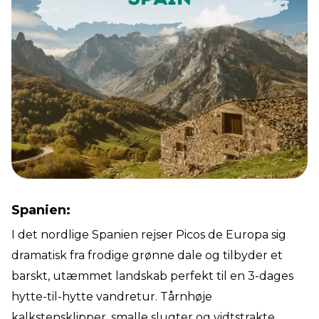
Spanien:
I det nordlige Spanien rejser Picos de Europa sig
dramatisk fra frodige grønne dale og tilbyder et
barskt, utæmmet landskab perfekt til en 3-dages
hytte-til-hytte vandretur. Tårnhøje
kalkstensklipper, smalle slugter og vidtstrakte