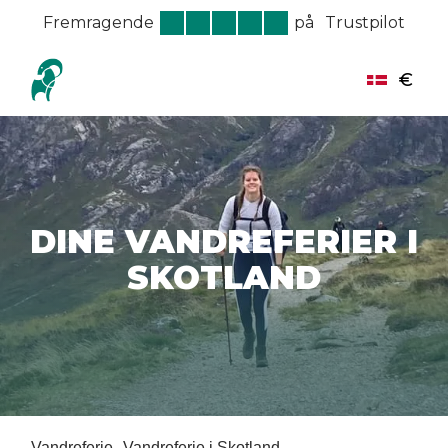
Fremragende
på
Trustpilot
€
DINE VANDREFERIER I
SKOTLAND
Vandreferie
Vandreferie i Skotland