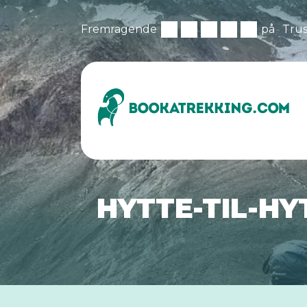
Fremragende
på
Trus
HYTTE-TIL-HY