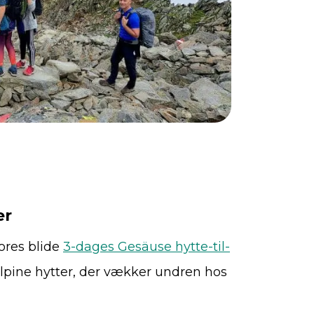
er
ores blide
3-dages Gesäuse hytte-til-
 alpine hytter, der vækker undren hos