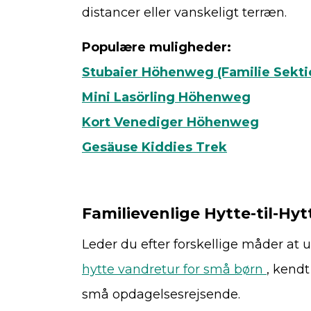
distancer eller vanskeligt terræn.
Populære muligheder:
Stubaier Höhenweg (Familie Sekti
Mini Lasörling Höhenweg
Kort Venediger Höhenweg
Gesäuse Kiddies Trek
Familievenlige Hytte-til-Hyt
Leder du efter forskellige måder at 
hytte vandretur for små børn
, kendt
små opdagelsesrejsende.