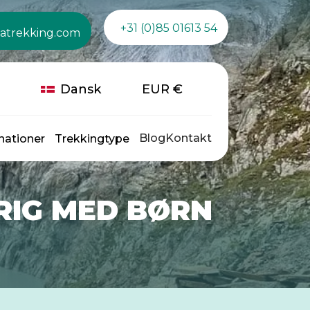
+31 (0)85 01613 54
atrekking.com
Dansk
EUR
€
Blog
Kontakt
nationer
Trekkingtype
TRIG MED BØRN