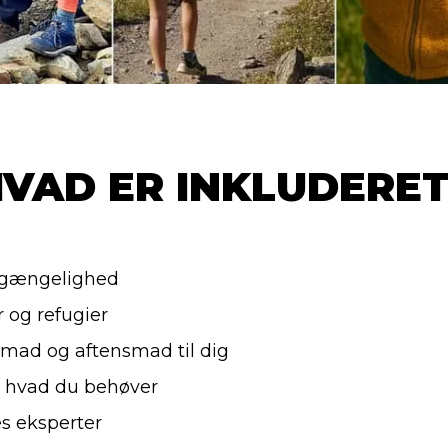
VAD ER INKLUDERE
ilgængelighed
r og refugier
nmad og aftensmad til dig
 hvad du behøver
s eksperter