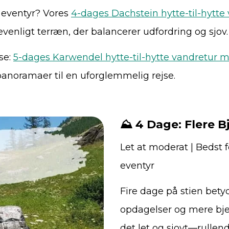
s eventyr? Vores
4-dages Dachstein hytte-til-hytt
evenligt terræn, der balancerer udfordring og sjov.
se:
5-dages Karwendel hytte-til-hytte vandretur 
anoramaer til en uforglemmelig rejse.
⛰️ 4 Dage: Flere B
Let at moderat | Bedst fo
eventyr
Fire dage på stien betyde
opdagelser og mere bje
det let og sjovt—rullen