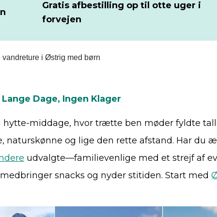
Gratis afbestilling op til otte uger i
on
forvejen
te vandreture i Østrig med børn
en Lange Dage, Ingen Klager
g hytte-middage, hvor trætte ben møder fyldte talle
e, naturskønne og lige den rette afstand. Har du æld
yndere
udvalgte—familievenlige med et strejf af e
Du medbringer snacks og nyder stitiden. Start med
Ø