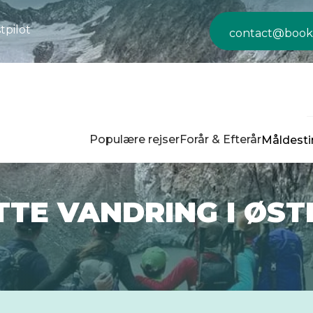
tpilot
contact@book
Populære rejser
Forår & Efterår
Måldesti
TTE VANDRING I ØS