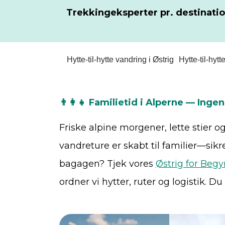
Trekkingeksperter pr. destinati
Hytte-til-hytte vandring i Østrig
Hytte-til-hyt
👨‍👩‍👧 Familietid i Alperne — Ing
Friske alpine morgener, lette stier o
vandreture er skabt til familier—sikr
bagagen? Tjek vores
Østrig for Beg
ordner vi hytter, ruter og logistik. 