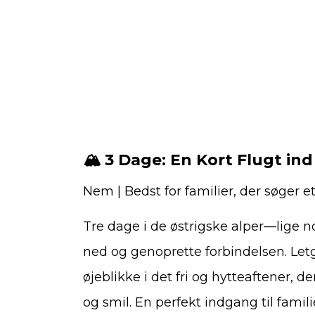
🏔️ 3 Dage: En Kort Flugt in
Nem | Bedst for familier, der søger e
Tre dage i de østrigske alper—lige n
ned og genoprette forbindelsen. Let
øjeblikke i det fri og hytteaftener, d
og smil. En perfekt indgang til fami