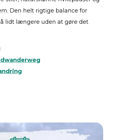
em. Den helt rigtige balance for
gå lidt længere uden at gøre det
:
undwanderweg
andring