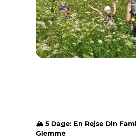
🏔️ 5 Dage: En Rejse Din Famil
Glemme