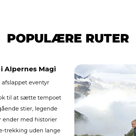
POPULÆRE RUTER
d i Alpernes Magi
t afslappet eventyr
ok til at sætte tempoet
gående stier, legende
er ender med historier
lie-trekking uden lange