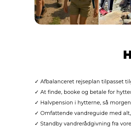
H
✓ Afbalanceret rejseplan tilpasset t
✓ At finde, booke og betale for hytte
✓ Halvpension i hytterne, så morge
✓ Omfattende vandreguide med alt,
✓ Standby vandrerådgivning fra vore